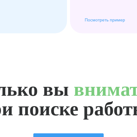
Посмотреть пример
лько вы
внима
и поиске рабо