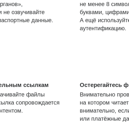
рганов»,
не менее 8 симво
и не озвучивайте
буквами, цифрам
паспортные данные.
А ещё используйт
аутентификацию.
тельным ссылкам
Остерегайтесь 
качивайте файлы
Внимательно пров
сылка сопровождается
на котором читае
нтентом.
внимательно, есл
или платёжные да