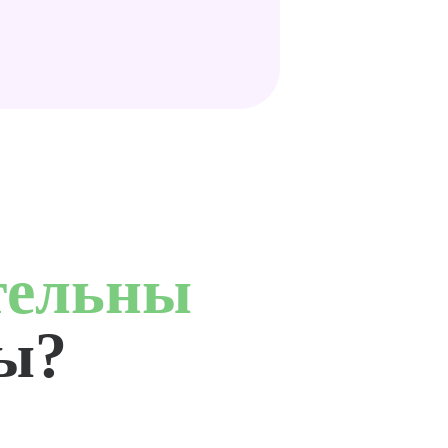
тельны
ты?