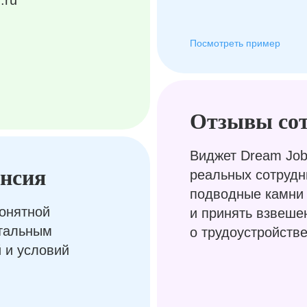
.ru
Посмотреть пример
Отзывы со
Виджет Dream Job
ансия
реальных сотрудн
подводные камни 
онятной
и принять взвеше
етальным
о трудоустройств
 и условий