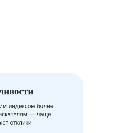
ливости
им индексом более
оискателям — чаще
ают отклики