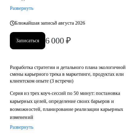
консультант
Развернуть
С чем помогу:
Ближайшая запись
8 августа 2026
Работаю с разноплановыми карьерными запросами:
6 000
₽
• Определить карьерные цели и пути их реализации
Записаться
• Соотнести рабочий опыт и требования позиции
• Сформулировать и оцифровать ключевые достижения,
убедительно рассказать о них на собеседовании
Разработка стратегии и детального плана экологичной
• Найти в себе объективную ценность, проработать
смены карьерного трека в маркетинге, продуктах или
синдром самозванца
клиентском опыте (3 встречи)
• Подготовиться к руководящей роли
Серия из трех коуч-сессий по 50 минут: постановка
• Экологично пройти процесс увольнения
карьерных целей, определение своих барьеров и
• Разобраться в подразделениях маркетинга
возможностей, планирование реализации карьерных
изменений
Кому могу помочь:
• Специалистам всех уровней в маркетинге, исследованиях
Развернуть
и стратегии