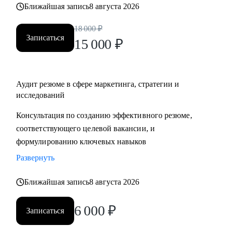
Ближайшая запись
8 августа 2026
• Руководителям бизнеса и отдельных подразделений
18 000
₽
Сегодня я – ментор и коуч по профессиональному
Записаться
15 000
₽
развитию. Если вам нужно пересобрать карьерные цели и
сформировать стратегию, заново поверить в себя или
сделать непростой выбор, составить реалистичный план и
Аудит резюме в сфере маркетинга, стратегии и
найти мотивацию его реализовать – приходите.
исследований
Не факт, что будет просто. Но будет эффективно и
интересно.
Консультация по созданию эффективного резюме,
соответствующего целевой вакансии, и
формулированию ключевых навыков
Развернуть
Ближайшая запись
8 августа 2026
6 000
₽
Записаться