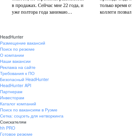
в продажах. Сейчас мне 22 года, и
только время от 
уже полтора года занимаю
коллеги позвали 
должность руководителя.
совместную проб
Постоянно учусь у более опытных
понеслась! В 202
коллег и получаю высшее
свои первые 10 
HeadHunter
образование. Молодежь сегодня
полумарафоне, с
Размещение вакансий
задаёт тренды и меняет рынок
участвую в массо
Поиск по резюме
труда, и горжусь тем, что являюсь
тёплое время год
О компании
частью этого процесса.
участвую в гоно
Наши вакансии
коньковым ходо
Реклама на сайте
секцию беговых 
Требования к ПО
Безопасный HeadHunter
коллегами. Спор
HeadHunter API
не только поддер
Партнерам
форме, но и сни
Инвесторам
после рабочих бу
Каталог компаний
Поиск по вакансиям в Руэме
Сетка: соцсеть для нетворкинга
Соискателям
hh PRO
Готовое резюме