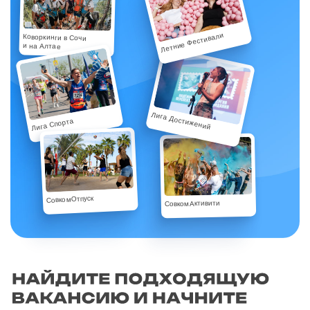
Летние Фестивали
Коворкинги в Сочи
и на Алтае
Лига Достижений
Лига Спорта
СовкомОтпуск
СовкомАктивити