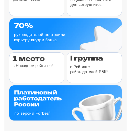
для сотрудников
руководителей построили
карьеру внутри банка
3
в Народном рейтинге
в Рейтинге
5
работодателей РБК
4
по версии Forbes