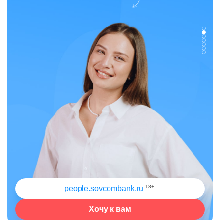
18+
people.sovcombank.ru
Хочу к вам