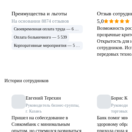
Преимущества и льготы
Отзыв сотрудн
5,0
На основании
8874
отзывов
Возможность рос
Своевременная оплата труда — 6 915
прозрачные крит
Оплата больничного — 5 539
Открытость для 
Корпоративные мероприятия — 5 339
сотрудников. Ис
передовых техно
применение и ра
инструментов. 
соцпрограммы дл
Истории сотрудников
Евгений Терехин
Борис Коз
Руководитель бизнес-группы,
Руководите
г. Казань
торговых о
Пришел на собеседование в
Банк помог мне 
Совкомбанк с минимальным
здоровому образу
опытом, но стремился развиваться
прихода сюда я 