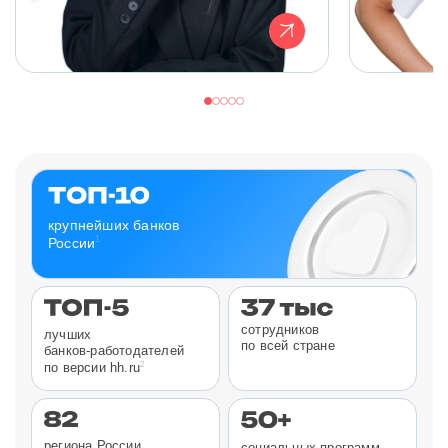
крупнейших банков
1
России
сотрудников
лучших
по всей стране
банков-работодателей
2
по версии hh.ru
региона России
социальных программ