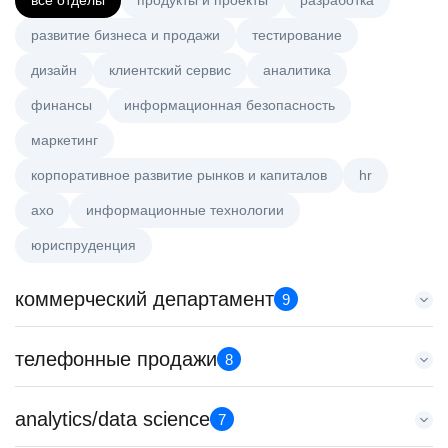
все отделы
продукты и проекты
разработка
развитие бизнеса и продажи
тестирование
дизайн
клиентский сервис
аналитика
финансы
информационная безопасность
маркетинг
корпоративное развитие рынков и капиталов
hr
axo
информационные технологии
юриспруденция
коммерческий департамент
9
Key Account Manager (EdTech)
телефонные продажи
8
HeadHunter::Коммерческий департамент
вчера
Менеджер по продажам крупному бизнесу
analytics/data science
150000 ₽
7
HeadHunter::Телефонные продажи
Нижний Новгород