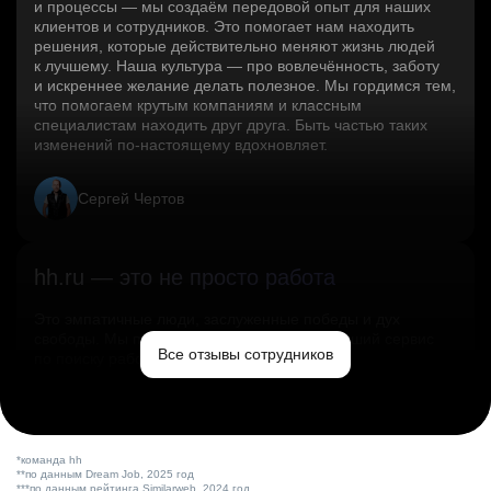
и процессы — мы создаём передовой опыт для наших
клиентов и сотрудников. Это помогает нам находить
решения, которые действительно меняют жизнь людей
к лучшему. Наша культура — про вовлечённость, заботу
и искреннее желание делать полезное. Мы гордимся тем,
что помогаем крутым компаниям и классным
специалистам находить друг друга. Быть частью таких
изменений по‑настоящему вдохновляет.
Сергей Чертов
hh.ru — это не просто работа
Это эмпатичные люди, заслуженные победы и дух
свободы. Мы помогаем миру и создаём лучший сервис
Все отзывы сотрудников
по поиску работы в стране.
Ольга Емельянова
*команда hh
**по данным Dream Job, 2025 год
***по данным рейтинга Similarweb, 2024 год