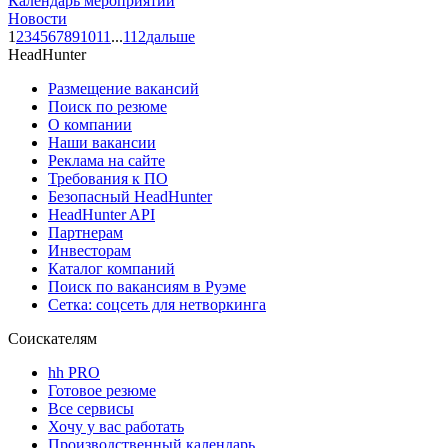
Календарь мероприятий
Новости
1
2
3
4
5
6
7
8
9
10
11
...
112
дальше
HeadHunter
Размещение вакансий
Поиск по резюме
О компании
Наши вакансии
Реклама на сайте
Требования к ПО
Безопасный HeadHunter
HeadHunter API
Партнерам
Инвесторам
Каталог компаний
Поиск по вакансиям в Руэме
Сетка: соцсеть для нетворкинга
Соискателям
hh PRO
Готовое резюме
Все сервисы
Хочу у вас работать
Производственный календарь