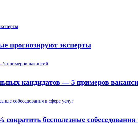
орые прогнозируют эксперты
льных кандидатов — 5 примеров ваканс
% сократить бесполезные собеседования 