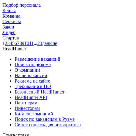
Подбор персонала
Кейсы
Команда
Сервисы
Закон
Лидер
Стартап
1
2
3
4
5
6
7
8
9
10
11
...
23
дальше
HeadHunter
Размещение вакансий
Поиск по резюме
О компании
Наши вакансии
Реклама на сайте
Требования к ПО
Безопасный HeadHunter
HeadHunter API
Партнерам
Инвесторам
Каталог компаний
Поиск по вакансиям в Руэме
Сетка: соцсеть для нетворкинга
Соискателям