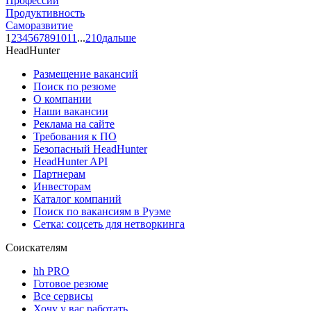
Профессии
Продуктивность
Саморазвитие
1
2
3
4
5
6
7
8
9
10
11
...
210
дальше
HeadHunter
Размещение вакансий
Поиск по резюме
О компании
Наши вакансии
Реклама на сайте
Требования к ПО
Безопасный HeadHunter
HeadHunter API
Партнерам
Инвесторам
Каталог компаний
Поиск по вакансиям в Руэме
Сетка: соцсеть для нетворкинга
Соискателям
hh PRO
Готовое резюме
Все сервисы
Хочу у вас работать