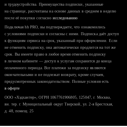
тратите много времени на поиск и вручную поднимаете
и трудоустройства. Преимущества подписки, указанные
резюме
на странице, рассчитаны на основе данных в среднем в неделю
после её покупки согласно
хотите сравнить себя с конкурентами и оценить шансы
исследованию
Подключая hh PRO, вы подтверждаете, что ознакомились
с условиями подписки и согласны с ними. Подписка даёт доступ
к функциям сервиса на срок, указанный при оформлении. Если
не отменить подписку, она автоматически продлится на тот же
срок. Вы имеете право в любое время отменить подписку
в личном кабинете — доступ к услугам сохранится до конца
оплаченного периода. Все платежи за подписку являются
окончательными и не подлежат возврату, кроме случаев,
предусмотренных законодательством. Полные условия есть
в оферте
ООО «Хэдхантер», ОГРН 1067761906805, 125047, г. Москва,
вн. тер. г. Муниципальный округ Тверской, ул. 2-я Брестская,
д. 48, помещ. 25